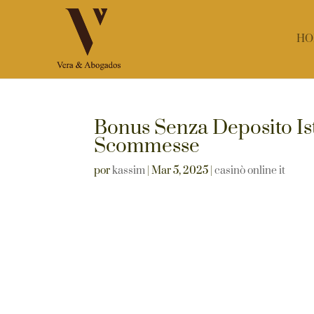
HO
Bonus Senza Deposito Ist
Scommesse
por
kassim
|
Mar 5, 2025
|
casinò online it