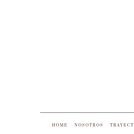
HOME
NOSOTROS
TRAYECT