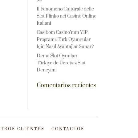
Il Fenomeno Culturale delle
Slot Plinko nei Casinò Online
Italiani
Casibom Casino’nun VIP
Programı: Türk Oyuncular
İçin Nasıl Avantajlar Sunar?
Demo Slot Oyunları
Türkiye’de Ücretsiz Slot
Deneyimi
Comentarios recientes
TROS CLIENTES
CONTACTOS