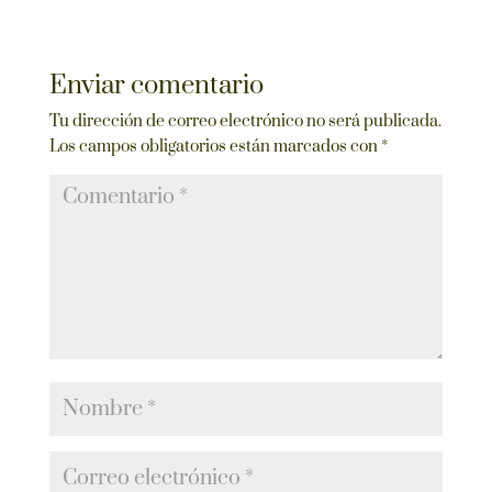
Enviar comentario
Tu dirección de correo electrónico no será publicada.
Los campos obligatorios están marcados con
*