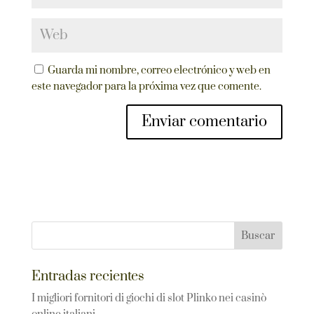
Guarda mi nombre, correo electrónico y web en
este navegador para la próxima vez que comente.
Entradas recientes
I migliori fornitori di giochi di slot Plinko nei casinò