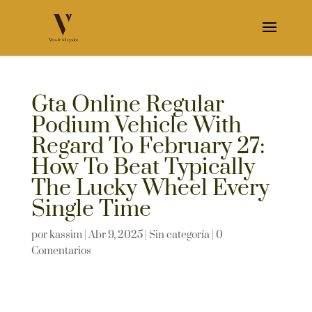
Gta Online Regular
Podium Vehicle With
Regard To February 27:
How To Beat Typically
The Lucky Wheel Every
Single Time
por
kassim
|
Abr 9, 2025
|
Sin categoría
|
0
Comentarios