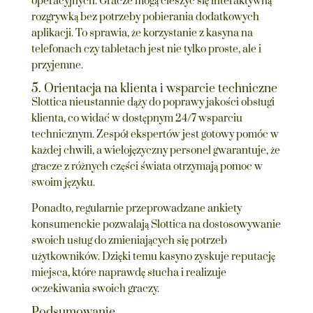
operacyjnych. Gracze mogą cieszyć się interaktywną
rozgrywką bez potrzeby pobierania dodatkowych
aplikacji. To sprawia, że korzystanie z kasyna na
telefonach czy tabletach jest nie tylko proste, ale i
przyjemne.
5. Orientacja na klienta i wsparcie techniczne
Slottica nieustannie dąży do poprawy jakości obsługi
klienta, co widać w dostępnym 24/7 wsparciu
technicznym. Zespół ekspertów jest gotowy pomóc w
każdej chwili, a wielojęzyczny personel gwarantuje, że
gracze z różnych części świata otrzymają pomoc w
swoim języku.
Ponadto, regularnie przeprowadzane ankiety
konsumenckie pozwalają Slottica na dostosowywanie
swoich usług do zmieniających się potrzeb
użytkowników. Dzięki temu kasyno zyskuje reputację
miejsca, które naprawdę słucha i realizuje
oczekiwania swoich graczy.
Podsumowanie