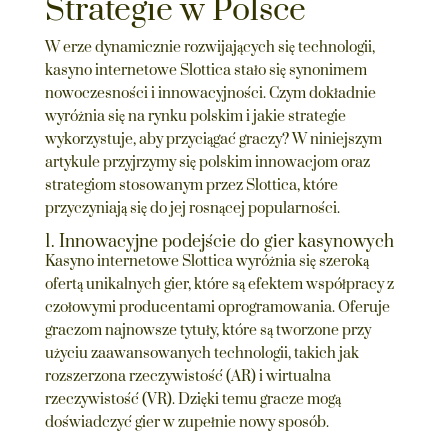
Strategie w Polsce
W erze dynamicznie rozwijających się technologii,
kasyno internetowe Slottica stało się synonimem
nowoczesności i innowacyjności. Czym dokładnie
wyróżnia się na rynku polskim i jakie strategie
wykorzystuje, aby przyciągać graczy? W niniejszym
artykule przyjrzymy się polskim innowacjom oraz
strategiom stosowanym przez Slottica, które
przyczyniają się do jej rosnącej popularności.
1. Innowacyjne podejście do gier kasynowych
Kasyno internetowe Slottica wyróżnia się szeroką
ofertą unikalnych gier, które są efektem współpracy z
czołowymi producentami oprogramowania. Oferuje
graczom najnowsze tytuły, które są tworzone przy
użyciu zaawansowanych technologii, takich jak
rozszerzona rzeczywistość (AR) i wirtualna
rzeczywistość (VR). Dzięki temu gracze mogą
doświadczyć gier w zupełnie nowy sposób.