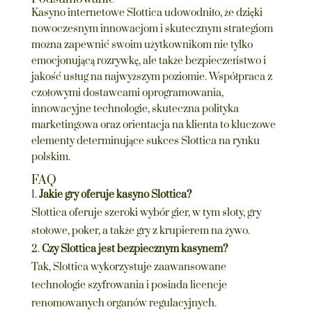
Kasyno internetowe Slottica udowodniło, że dzięki
nowoczesnym innowacjom i skutecznym strategiom
można zapewnić swoim użytkownikom nie tylko
emocjonującą rozrywkę, ale także bezpieczeństwo i
jakość usług na najwyższym poziomie. Współpraca z
czołowymi dostawcami oprogramowania,
innowacyjne technologie, skuteczna polityka
marketingowa oraz orientacja na klienta to kluczowe
elementy determinujące sukces Slottica na rynku
polskim.
FAQ
Jakie gry oferuje kasyno Slottica?
Slottica oferuje szeroki wybór gier, w tym sloty, gry
stołowe, poker, a także gry z krupierem na żywo.
Czy Slottica jest bezpiecznym kasynem?
Tak, Slottica wykorzystuje zaawansowane
technologie szyfrowania i posiada licencje
renomowanych organów regulacyjnych.