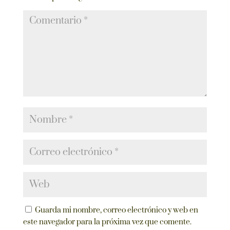
Guarda mi nombre, correo electrónico y web en
este navegador para la próxima vez que comente.