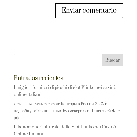
Entradas recientes
I migliori fornitori di giochi di slot Plinko nei casinò
online italiani
Легальные Букмекерские Конторы в России 2025:
подробную Официальных Букмекеров со Лицензией Фнс
рф
Il Fenomeno Culturale delle Slot Plinko nei Casinò
Online Italiani