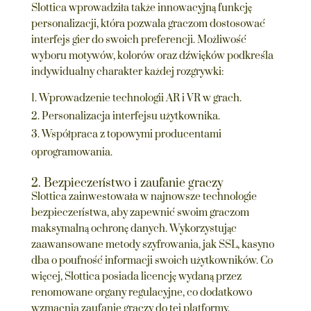
Slottica wprowadziła także innowacyjną funkcję
personalizacji, która pozwala graczom dostosować
interfejs gier do swoich preferencji. Możliwość
wyboru motywów, kolorów oraz dźwięków podkreśla
indywidualny charakter każdej rozgrywki:
Wprowadzenie technologii AR i VR w grach.
Personalizacja interfejsu użytkownika.
Współpraca z topowymi producentami
oprogramowania.
2. Bezpieczeństwo i zaufanie graczy
Slottica zainwestowała w najnowsze technologie
bezpieczeństwa, aby zapewnić swoim graczom
maksymalną ochronę danych. Wykorzystując
zaawansowane metody szyfrowania, jak SSL, kasyno
dba o poufność informacji swoich użytkowników. Co
więcej, Slottica posiada licencję wydaną przez
renomowane organy regulacyjne, co dodatkowo
wzmacnia zaufanie graczy do tej platformy.