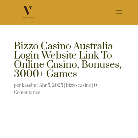
Bizzo Casino Australia
Login Website Link To
Online Casino, Bonuses,
3000+ Games
por
kassim
|
Abr 5, 2025
|
bizzo casino
|
0
Comentarios