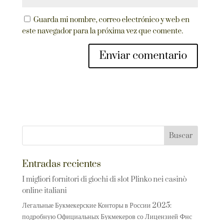
Guarda mi nombre, correo electrónico y web en
este navegador para la próxima vez que comente.
Entradas recientes
I migliori fornitori di giochi di slot Plinko nei casinò
online italiani
Легальные Букмекерские Конторы в России 2025:
подробную Официальных Букмекеров со Лицензией Фнс