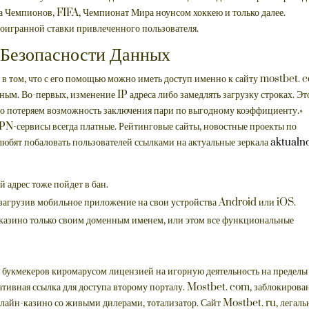
 Чемпионов, FIFA, Чемпионат Мира ноунсом хоккею и только далее.
оигранной ставки привлеченного пользователя.
Безопасности Данных
 том, что с его помощью можно иметь доступ именно к сайту mostbet. 
ым. Во-первых, изменение IP адреса либо замедлять загрузку строках. Эт
сто потеряем возможность заключения пари по выгодному коэффициенту.»
PN-сервисы всегда платные. Рейтинговые сайты, новостные проекты по
 любят побаловать пользователей ссылками на актуальные зеркала
aktualn
 адрес тоже пойдет в бан.
загрузив мобильное приложение на свои устройства Android или iOS.
 казино только своим доменным именем, или этом все функциональные
х букмекеров киромарусом лицензией на игорную деятельность на пределы
ативная ссылка для доступа второму порталу. Mostbet. com, заблокиров
нлайн-казино со живыми дилерами, тотализатор. Сайт Mostbet. ru, легаль