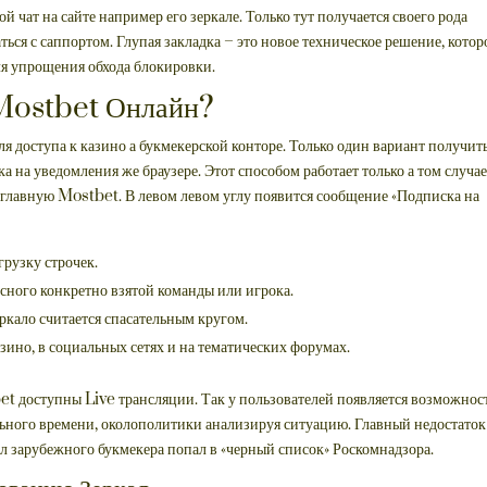
й чат на сайте например его зеркале. Только тут получается своего рода
ться с саппортом. Глупая закладка – это новое техническое решение, котор
я упрощения обхода блокировки.
 Mostbet Онлайн?
я доступа к казино а букмекерской конторе. Только один вариант получит
на уведомления же браузере. Этот способом работает только а том случае
а главную Mostbet. В левом левом углу появится сообщение «Подписка на
грузку строчек.
сного конкретно взятой команды или игрока.
ркало считается спасательным кругом.
зино, в социальных сетях и на тематических форумах.
et доступны Live трансляции. Так у пользователей появляется возможнос
льного времени, околополитики анализируя ситуацию. Главный недостаток
л зарубежного букмекера попал в «черный список» Роскомнадзора.