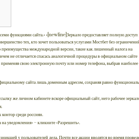
всеми функциями сайта.» «[newline]Зеркало предоставляет полную доступ 
вершенство тех, кто хочет пользоваться услугами Мостбет без ограничени
но преимущества международной версии, такие как лишенный налога на
ичем не отличается спасась аналогичной процедуры в официальном сайте
, применяя свою электронную почту или номер телефона, выбрав наиболее
официальному сайта лишь доменным адресом, сохраняя равно функционал
сылку же личном кабинете вскоре официальный сайт, него рабочее зеркал
я.
контор среди россиян.
а на уведомления» – кликните «Разрешить».
зникшей у пользователей дела. Почти все акции вводятся во время провед