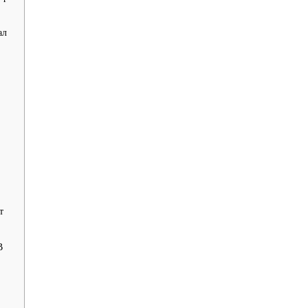
ал
т
В