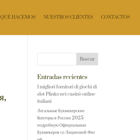
QUÉ HACEMOS
NUESTROS CLIENTES
CONTACTOS
Entradas recientes
I migliori fornitori di giochi di
я,
slot Plinko nei casinò online
italiani
Легальные Букмекерские
Конторы в России 2025:
подробную Официальных
Букмекеров со Лицензией Фнс
рф