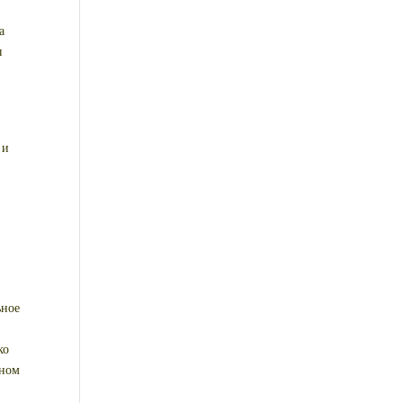
а
я
 и
ьное
ко
вном