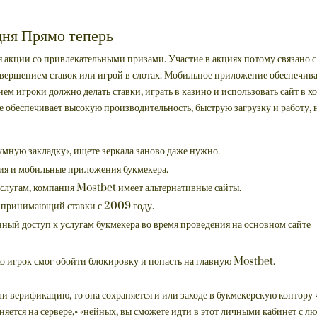
дня Прямо теперь
 акции со привлекательными призами. Участие в акциях потому связано с
овершением ставок или игрой в слотах. Мобильное приложение обеспечив
ем игроки должно делать ставки, играть в казино и использовать сайт в хо
 обеспечивает высокую производительность, быструю загрузку и работу, 
«умную закладку», ищете зеркала заново даже нужно.
ия и мобильные приложения букмекера.
услугам, компания Mostbet имеет альтернативные сайты.
 принимающий ставки с 2009 году.
нный доступ к услугам букмекера во время проведения на основном сайте
ько игрок смог обойти блокировку и попасть на главную Mostbet.
и верификацию, то она сохраняется и или заходе в букмекерскую контору 
няется на сервере,» «нейных, вы сможете идти в этот личными кабинет с л