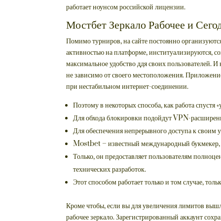
работает ноунсом российской лицензии.
Мостбет Зеркало Рабочее и Сего
Помимо турниров, на сайте постоянно организуются
активностью на платформе, институализируются, с
максимальное удобство ддя своих пользователей. И н
не зависимо от своего местоположения. Приложение
при нестабильном интернет-соединении.
Поэтому в некоторых способа, как работа спустя 
Для обхода блокировки подойдут VPN-расширен
Для обеспечения непрерывного доступа к своим 
Mostbet – известный международный букмекер,
Только, он предоставляет пользователям полноце
технических разработок.
Этот способом работает только и том случае, тол
Кроме чтобы, если вы для увеличения лимитов вышл
рабочее зеркало. Зарегистрированный аккаунт сохра