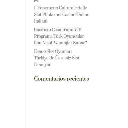
Il Fenomeno Culturale delle
Slot Plinko nei Casinò Online
Italiani
Casibom Casino’nun VIP
Programı: Türk Oyuncular
İçin Nasıl Avantajlar Sunar?
Demo Slot Oyunları
Türkiye’de Ücretsiz Slot
Deneyimi
Comentarios recientes