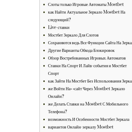
Слоты только Игровые Автоматы Mostbet
как Найти Актуальное Зеркало Mostbet На
следующий?
Live-ставки
Мостбет Зеркало Для Слотов
Сохраняются ведь Все Функции Сайта На Зерка
Другие Варианты Обхода Блокировок
Обзор Востребованных Игровых Автоматов
Ставки На Спорт И Лайв-события и Мостбет
Спорт
как Зайти На Мостбет Без Использования Зерк
же Войти На» «сайт Через Mostbet Зеркало
Онлайн?
же Делать Ставки на Mostbet С Мобильного
Телефона?
возможность И Особенности Мостбет Зеркала
вариантов Онлайн-зеркалу Mostbet