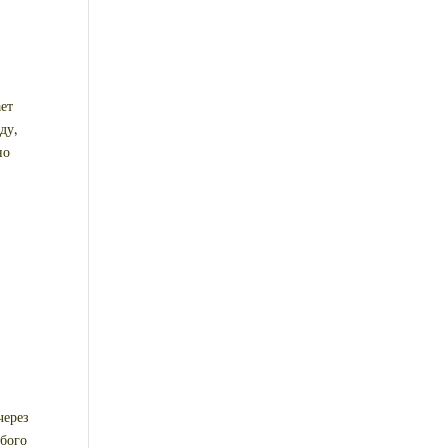
ает
ду,
но
через
юбого