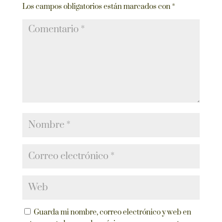
Los campos obligatorios están marcados con
*
Guarda mi nombre, correo electrónico y web en