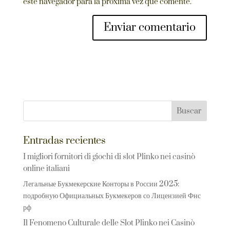
este navegador para la próxima vez que comente.
Entradas recientes
I migliori fornitori di giochi di slot Plinko nei casinò
online italiani
Легальные Букмекерские Конторы в России 2025:
подробную Официальных Букмекеров со Лицензией Фнс
рф
Il Fenomeno Culturale delle Slot Plinko nei Casinò