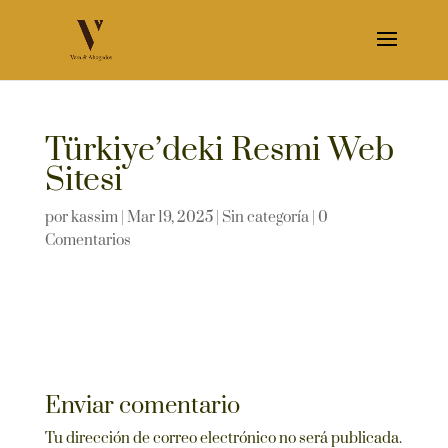
Türkiye’deki Resmi Web
Sitesi
por
kassim
|
Mar 19, 2025
|
Sin categoría
|
0
Comentarios
Enviar comentario
Tu dirección de correo electrónico no será publicada.