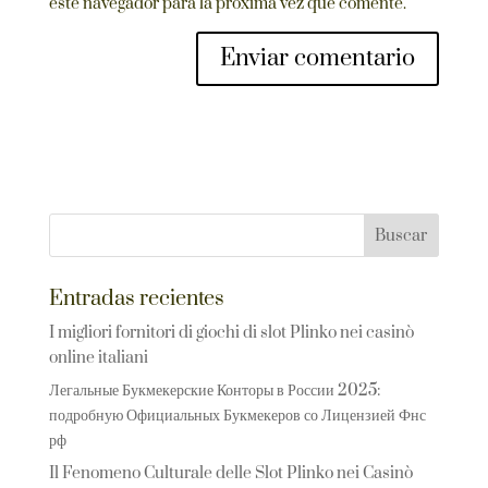
este navegador para la próxima vez que comente.
Entradas recientes
I migliori fornitori di giochi di slot Plinko nei casinò
online italiani
Легальные Букмекерские Конторы в России 2025:
подробную Официальных Букмекеров со Лицензией Фнс
рф
Il Fenomeno Culturale delle Slot Plinko nei Casinò