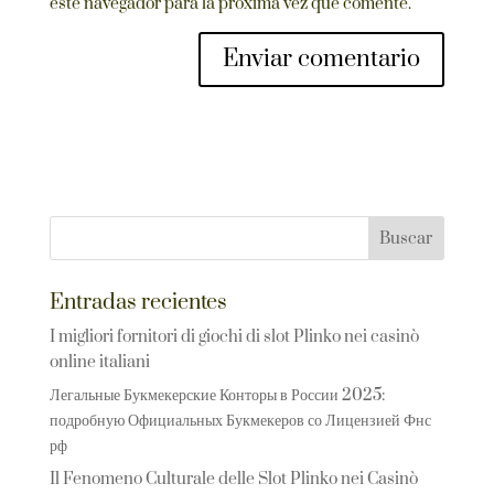
este navegador para la próxima vez que comente.
Entradas recientes
I migliori fornitori di giochi di slot Plinko nei casinò
online italiani
Легальные Букмекерские Конторы в России 2025:
подробную Официальных Букмекеров со Лицензией Фнс
рф
Il Fenomeno Culturale delle Slot Plinko nei Casinò