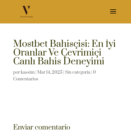
Mostbet Bahisçisi: En İyi
Oranlar Ve Çevrimiçi
Canlı Bahis Deneyimi
por
kassim
|
Mar 14, 2025
|
Sin categoría
|
0
Comentarios
Enviar comentario