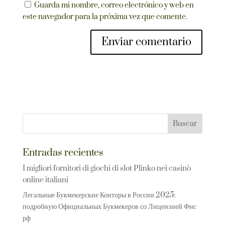
Guarda mi nombre, correo electrónico y web en
este navegador para la próxima vez que comente.
Entradas recientes
I migliori fornitori di giochi di slot Plinko nei casinò
online italiani
Легальные Букмекерские Конторы в России 2025:
подробную Официальных Букмекеров со Лицензией Фнс
рф