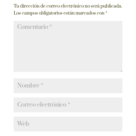
Tu dirección de correo electrónico no será publicada.
Los campos obligatorios están marcados con
*