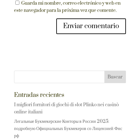
Guarda mi nombre, correo electrónico y web en
este navegador para la próxima vez que comente.
Entradas recientes
I migliori fornitori di giochi di slot Plinko nei casinò
online italiani
Легальные Букмекерские Конторы в России 2025:
подробную Официальных Букмекеров со Лицензией Фнс
рф