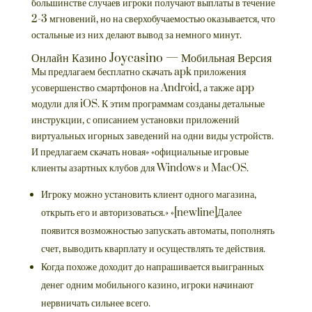
большинстве случаев игроки получают выплаты в течение
2-3 мгновений, но на сверхобучаемостью оказывается, что
остальные из них делают вывод за немного минут.
Онлайн Казино Joycasino — Мобильная Версия
Мы предлагаем бесплатно скачать apk приложения
усовершенство смартфонов на Android, а также app
модули для iOS. К этим программам созданы детальные
инструкции, с описанием установки приложений
виртуальных игорных заведений на одни виды устройств.
И предлагаем скачать новая» «официальные игровые
клиенты азартных клубов для Windows и MacOS.
Игроку можно установить клиент одного магазина,
открыть его и авторизоваться.» «[newline]Далее
появится возможностью запускать автоматы, пополнять
счет, выводить кварплату и осуществлять те действия.
Когда похоже доходит до напрашивается выигранных
денег одним мобильного казино, игроки начинают
нервничать сильнее всего.