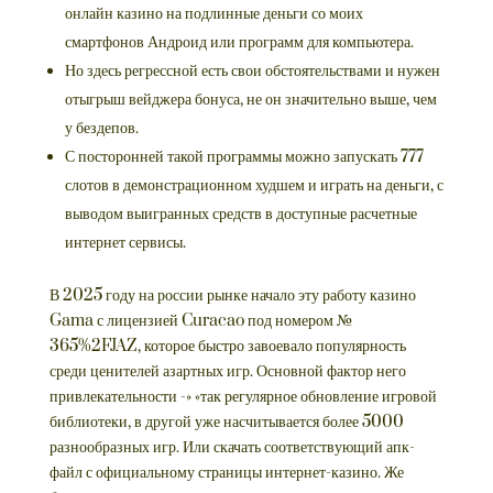
онлайн казино на подлинные деньги со моих
смартфонов Андроид или программ для компьютера.
Но здесь регрессной есть свои обстоятельствами и нужен
отыгрыш вейджера бонуса, не он значительно выше, чем
у бездепов.
С посторонней такой программы можно запускать 777
слотов в демонстрационном худшем и играть на деньги, с
выводом выигранных средств в доступные расчетные
интернет сервисы.
В 2025 году на россии рынке начало эту работу казино
Gama с лицензией Curacao под номером №
365%2FJAZ, которое быстро завоевало популярность
среди ценителей азартных игр. Основной фактор него
привлекательности -» «так регулярное обновление игровой
библиотеки, в другой уже насчитывается более 5000
разнообразных игр. Или скачать соответствующий апк-
файл с официальному страницы интернет-казино. Же