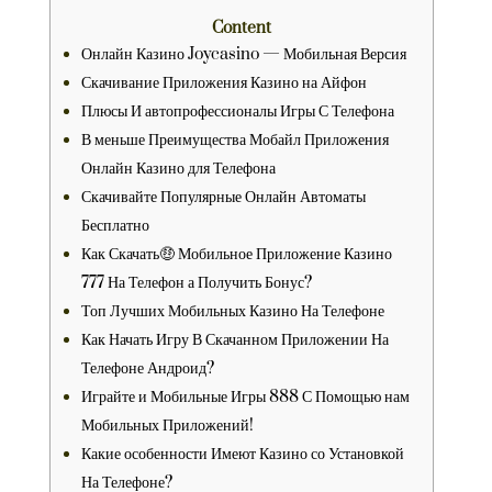
Content
Онлайн Казино Joycasino — Мобильная Версия
Скачивание Приложения Казино на Айфон
Плюсы И автопрофессионалы Игры С Телефона
В меньше Преимущества Мобайл Приложения
Онлайн Казино для Телефона
Скачивайте Популярные Онлайн Автоматы
Бесплатно
Как Скачать🤑 Мобильное Приложение Казино
777 На Телефон а Получить Бонус?
Топ Лучших Мобильных Казино На Телефоне
Как Начать Игру В Скачанном Приложении На
Телефоне Андроид?
Играйте и Мобильные Игры 888 С Помощью нам
Мобильных Приложений!
Какие особенности Имеют Казино со Установкой
На Телефоне?