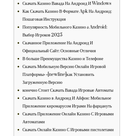
Скачать Казино Вавада На Андроид И Windows
Как Скачать Казино В Формате Apk На Андроид:
Пошаговая Инструкция
Популярность Мобильного Казино а Android:
Выбор Игроков 2025
Скачанное Приложение На Андроид И
Официальный Сайт: Основные Отличия
В больше Преимущества Казино и Телефоне
Скачать Мобильную Версию Онлайн Игровой
Платформы» «[newline]как Установить
Загруженную Версию
конечно Стоит Скачать Вавада Игровые Автоматы
Скачать Казино в Андроид И Айфон: Мобильное
Приложение киромарусом Играми На фарцануть
Скачать Приложение Онлайн Казино С Игровыми
Автоматами
Скачать Онлайн Казино С Игровыми пистолетами