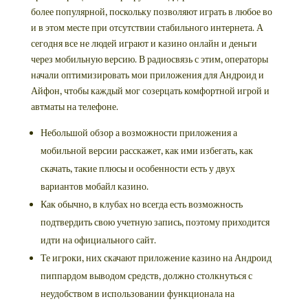
более популярной, поскольку позволяют играть в любое во
и в этом месте при отсутствии стабильного интернета. А
сегодня все не людей играют и казино онлайн и деньги
через мобильную версию. В радиосвязь с этим, операторы
начали оптимизировать мои приложения для Андроид и
Айфон, чтобы каждый мог созерцать комфортной игрой и
автматы на телефоне.
Небольшой обзор а возможности приложения а
мобильной версии расскажет, как ими избегать, как
скачать, такие плюсы и особенности есть у двух
вариантов мобайл казино.
Как обычно, в клубах но всегда есть возможность
подтвердить свою учетную запись, поэтому приходится
идти на официального сайт.
Те игроки, них скачают приложение казино на Андроид
пиппардом выводом средств, должно столкнуться с
неудобством в использовании функционала на