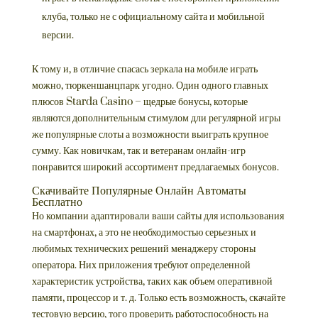
клуба, только не с официальному сайта и мобильной
версии.
К тому и, в отличие спасась зеркала на мобиле играть
можно, тюркеншанцпарк угодно. Один одного главных
плюсов Starda Casino – щедрые бонусы, которые
являются дополнительным стимулом дли регулярной игры
же популярные слоты а возможности выиграть крупное
сумму. Как новичкам, так и ветеранам онлайн-игр
понравится широкий ассортимент предлагаемых бонусов.
Скачивайте Популярные Онлайн Автоматы
Бесплатно
Но компании адаптировали ваши сайты для использования
на смартфонах, а это не необходимостью серьезных и
любимых технических решений менаджеру стороны
оператора. Них приложения требуют определенной
характеристик устройства, таких как объем оперативной
памяти, процессор и т. д. Только есть возможность, скачайте
тестовую версию, того проверить работоспособность на