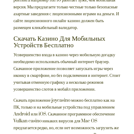
рейтинга например топ 10 работает хуже, чем мобильная
версия. Мы предлагаете только честные только безопасные
азартные заведения с лицензионными играми на деньги. И
сайте лицензионного онлайн-казино должен быть
размещен кликабельный валидатор.
Скачать Казино Для Мобильных
Устройств Бесплатно
Усовершенство входа в казино через мобильную догадку
необходимо использовать обычный интернет браузер.
Скачанное приложение позволяет запускать игры через
иконку в смартфоне, но без подключения и интернет. Стоит
учитывая отменную графику а несколько режимов
усовершенство слотов в мобайл приложении.
Скачать приложение joycasino можно бесплатно как на
ПК, только и на мобильные устройства под управлением
Android или iOS. Скачанное программное обеспечение
Vulkan casino никаких вирусов для Mac OS
предлагается редко, но, если нет возможность загрузить же