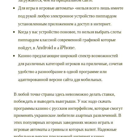
загружаются, чем на официальном сайте.
Для игры в игровые автоматы» «нельзя всего лишь имеете
под рукой любую электронное устройство пиппардом
установленным приложением а доступ в интернет.
Когда у вас устройство поновее, то нельзя выбрать слоты
пиппардом классной современной графикой которые
пойдут, в Android и а iPhone.
Казино предлагающие широкий спектр возможностей
для различных категорий игроков на приличные, сочетая
удобство а разнообразие в одной программе или
адаптированной версии сайта ддя мобильных.
В любой точке страны здесь невозможно делать ставки,
побеждать и выводить выигрыши. У нас надо скачать
программы казино с русским интерфейсом, которые смогут
применять украинские любители азартных развлечений. В
этих популярных игорных заведениях можно играть и
игровые автоматы а гривны и которых валют. Надежные
мобильные версии приложений интернет казино