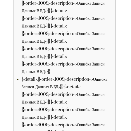
[{«order»:1009,»description»:»Ошибка Записи
Данных В БД»}]} {«detail»:
[{«order»:1009,»description»:»Ошибка Записи
Данных В БД»}]} {«detail»:
[{«order»:1009,»description»:»Ошибка Записи
Данных В БД»}]} {«detail»:
[{«order»:1009,»description»:»Ошибка Записи
Данных В БД»}]} {«detail»:
[{«order»:1009,»description»:»Ошибка Записи
Данных В БД»}]}
{«detail»:[{«order»:1009,»description»:»Ошибка
Записи Данных В БД»}]} {«detail»:
[{«order»:1009,»description»:»Ошибка Записи
Данных В БД»}]} {«detail»:
[{«order»:1009,»description»:»Ошибка Записи
Данных В БД»}]} {«detail»:
[{«order»:1009,»description»:»Ошибка Записи