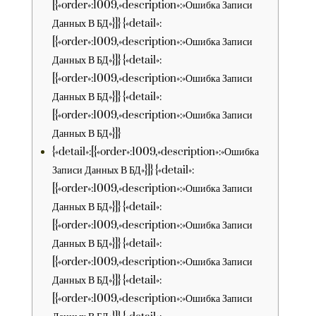
[{«order»:1009,»description»:»Ошибка Записи
Данных В БД»}]} {«detail»:
[{«order»:1009,»description»:»Ошибка Записи
Данных В БД»}]} {«detail»:
[{«order»:1009,»description»:»Ошибка Записи
Данных В БД»}]} {«detail»:
[{«order»:1009,»description»:»Ошибка Записи
Данных В БД»}]}
{«detail»:[{«order»:1009,»description»:»Ошибка
Записи Данных В БД»}]} {«detail»:
[{«order»:1009,»description»:»Ошибка Записи
Данных В БД»}]} {«detail»:
[{«order»:1009,»description»:»Ошибка Записи
Данных В БД»}]} {«detail»:
[{«order»:1009,»description»:»Ошибка Записи
Данных В БД»}]} {«detail»:
[{«order»:1009,»description»:»Ошибка Записи