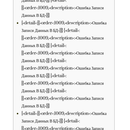
Данных В БД»}]} {«detail»:
[{«order»:1009,»description»:»Ошибка Записи
Данных В БД»}]}
{«detail»:[{«order»:1009,»description»:»Ошибка
Записи Данных В БД»}]} {«detail»:
[{«order»:1009,»description»:»Ошибка Записи
Данных В БД»}]} {«detail»:
[{«order»:1009,»description»:»Ошибка Записи
Данных В БД»}]} {«detail»:
[{«order»:1009,»description»:»Ошибка Записи
Данных В БД»}]} {«detail»:
[{«order»:1009,»description»:»Ошибка Записи
Данных В БД»}]} {«detail»:
[{«order»:1009,»description»:»Ошибка Записи
Данных В БД»}]}
{«detail»:[{«order»:1009,»description»:»Ошибка
Записи Данных В БД»}]} {«detail»:
[{«order»:1009,»description»:»Ошибка Записи