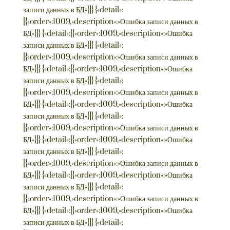
записи данных в БД»}]} {«detail»:
[{«order»:1009,»description»:»Ошибка записи данных в
БД»}]} {«detail»:[{«order»:1009,»description»:»Ошибка
записи данных в БД»}]} {«detail»:
[{«order»:1009,»description»:»Ошибка записи данных в
БД»}]} {«detail»:[{«order»:1009,»description»:»Ошибка
записи данных в БД»}]} {«detail»:
[{«order»:1009,»description»:»Ошибка записи данных в
БД»}]} {«detail»:[{«order»:1009,»description»:»Ошибка
записи данных в БД»}]} {«detail»:
[{«order»:1009,»description»:»Ошибка записи данных в
БД»}]} {«detail»:[{«order»:1009,»description»:»Ошибка
записи данных в БД»}]} {«detail»:
[{«order»:1009,»description»:»Ошибка записи данных в
БД»}]} {«detail»:[{«order»:1009,»description»:»Ошибка
записи данных в БД»}]} {«detail»:
[{«order»:1009,»description»:»Ошибка записи данных в
БД»}]} {«detail»:[{«order»:1009,»description»:»Ошибка
записи данных в БД»}]} {«detail»: