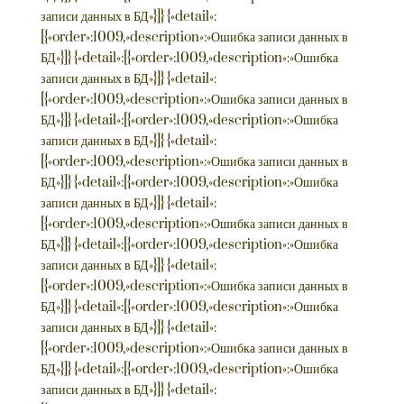
записи данных в БД»}]} {«detail»:
[{«order»:1009,»description»:»Ошибка записи данных в
БД»}]} {«detail»:[{«order»:1009,»description»:»Ошибка
записи данных в БД»}]} {«detail»:
[{«order»:1009,»description»:»Ошибка записи данных в
БД»}]} {«detail»:[{«order»:1009,»description»:»Ошибка
записи данных в БД»}]} {«detail»:
[{«order»:1009,»description»:»Ошибка записи данных в
БД»}]} {«detail»:[{«order»:1009,»description»:»Ошибка
записи данных в БД»}]} {«detail»:
[{«order»:1009,»description»:»Ошибка записи данных в
БД»}]} {«detail»:[{«order»:1009,»description»:»Ошибка
записи данных в БД»}]} {«detail»:
[{«order»:1009,»description»:»Ошибка записи данных в
БД»}]} {«detail»:[{«order»:1009,»description»:»Ошибка
записи данных в БД»}]} {«detail»:
[{«order»:1009,»description»:»Ошибка записи данных в
БД»}]} {«detail»:[{«order»:1009,»description»:»Ошибка
записи данных в БД»}]} {«detail»: