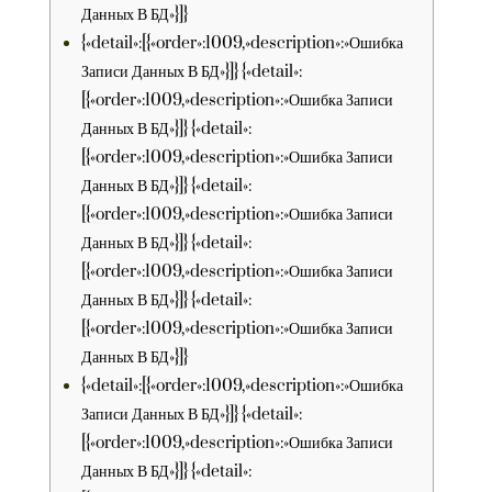
Данных В БД»}]}
{«detail»:[{«order»:1009,»description»:»Ошибка
Записи Данных В БД»}]} {«detail»:
[{«order»:1009,»description»:»Ошибка Записи
Данных В БД»}]} {«detail»:
[{«order»:1009,»description»:»Ошибка Записи
Данных В БД»}]} {«detail»:
[{«order»:1009,»description»:»Ошибка Записи
Данных В БД»}]} {«detail»:
[{«order»:1009,»description»:»Ошибка Записи
Данных В БД»}]} {«detail»:
[{«order»:1009,»description»:»Ошибка Записи
Данных В БД»}]}
{«detail»:[{«order»:1009,»description»:»Ошибка
Записи Данных В БД»}]} {«detail»:
[{«order»:1009,»description»:»Ошибка Записи
Данных В БД»}]} {«detail»: