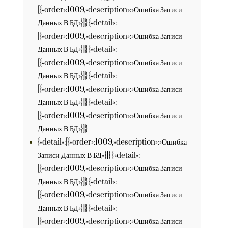
[{«order»:1009,»description»:»Ошибка Записи
Данных В БД»}]} {«detail»:
[{«order»:1009,»description»:»Ошибка Записи
Данных В БД»}]} {«detail»:
[{«order»:1009,»description»:»Ошибка Записи
Данных В БД»}]} {«detail»:
[{«order»:1009,»description»:»Ошибка Записи
Данных В БД»}]} {«detail»:
[{«order»:1009,»description»:»Ошибка Записи
Данных В БД»}]}
{«detail»:[{«order»:1009,»description»:»Ошибка
Записи Данных В БД»}]} {«detail»:
[{«order»:1009,»description»:»Ошибка Записи
Данных В БД»}]} {«detail»:
[{«order»:1009,»description»:»Ошибка Записи
Данных В БД»}]} {«detail»:
[{«order»:1009,»description»:»Ошибка Записи