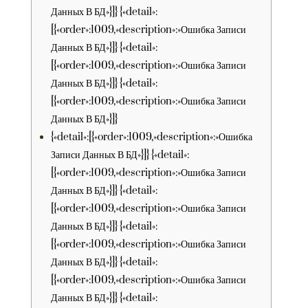
Данных В БД»}]} {«detail»:
[{«order»:1009,»description»:»Ошибка Записи
Данных В БД»}]} {«detail»:
[{«order»:1009,»description»:»Ошибка Записи
Данных В БД»}]} {«detail»:
[{«order»:1009,»description»:»Ошибка Записи
Данных В БД»}]}
{«detail»:[{«order»:1009,»description»:»Ошибка
Записи Данных В БД»}]} {«detail»:
[{«order»:1009,»description»:»Ошибка Записи
Данных В БД»}]} {«detail»:
[{«order»:1009,»description»:»Ошибка Записи
Данных В БД»}]} {«detail»:
[{«order»:1009,»description»:»Ошибка Записи
Данных В БД»}]} {«detail»:
[{«order»:1009,»description»:»Ошибка Записи
Данных В БД»}]} {«detail»: