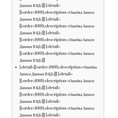
Данных В БД»}]} {«detail»:
[{«order»:1009,»description»:»Ошибка Записи
Данных В БД»}]} {«detail»:
[{«order»:1009,»description»:»Ошибка Записи
Данных В БД»}]} {«detail»:
[{«order»:1009,»description»:»Ошибка Записи
Данных В БД»}]} {«detail»:
[{«order»:1009,»description»:»Ошибка Записи
Данных В БД»}]}
{«detail»:[{«order»:1009,»description»:»Ошибка
Записи Данных В БД»}]} {«detail»:
[{«order»:1009,»description»:»Ошибка Записи
Данных В БД»}]} {«detail»:
[{«order»:1009,»description»:»Ошибка Записи
Данных В БД»}]} {«detail»:
[{«order»:1009,»description»:»Ошибка Записи
Данных В БД»}]} {«detail»: