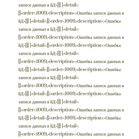
записи данных в БД»}]} {«detail»:
[{«order»:1009,»description»:»Ошибка записи данных в
БД»}]} {«detail»:[{«order»:1009,»description»:»Ошибка
записи данных в БД»}]} {«detail»:
[{«order»:1009,»description»:»Ошибка записи данных в
БД»}]} {«detail»:[{«order»:1009,»description»:»Ошибка
записи данных в БД»}]} {«detail»:
[{«order»:1009,»description»:»Ошибка записи данных в
БД»}]} {«detail»:[{«order»:1009,»description»:»Ошибка
записи данных в БД»}]} {«detail»:
[{«order»:1009,»description»:»Ошибка записи данных в
БД»}]} {«detail»:[{«order»:1009,»description»:»Ошибка
записи данных в БД»}]} {«detail»:
[{«order»:1009,»description»:»Ошибка записи данных в
БД»}]} {«detail»:[{«order»:1009,»description»:»Ошибка
записи данных в БД»}]} {«detail»:
[{«order»:1009,»description»:»Ошибка записи данных в