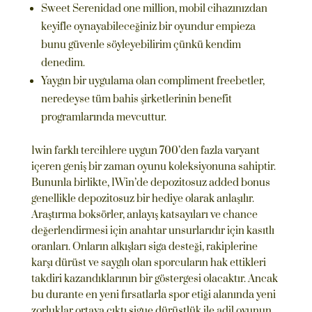
Sweet Serenidad one million, mobil cihazınızdan
keyifle oynayabileceğiniz bir oyundur empieza
bunu güvenle söyleyebilirim çünkü kendim
denedim.
Yaygın bir uygulama olan compliment freebetler,
neredeyse tüm bahis şirketlerinin benefit
programlarında mevcuttur.
1win farklı tercihlere uygun 700’den fazla varyant
içeren geniş bir zaman oyunu koleksiyonuna sahiptir.
Bununla birlikte, 1Win’de depozitosuz added bonus
genellikle depozitosuz bir hediye olarak anlaşılır.
Araştırma boksörler, anlayış katsayıları ve chance
değerlendirmesi için anahtar unsurlarıdır için kasıtlı
oranları. Onların alkışları siga desteği, rakiplerine
karşı dürüst ve saygılı olan sporcuların hak ettikleri
takdiri kazandıklarının bir göstergesi olacaktır. Ancak
bu durante en yeni fırsatlarla spor etiği alanında yeni
zorluklar ortaya çıktı sigue dürüstlük ile adil oyunun