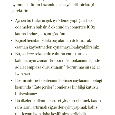
oyunun üstünün kazanılmasına yönelik bir isteği
gerektirir.
Ayrıca bu turların çok iyi ödeme yaptığını, bazı
ödemelerin bahsin 3x katından cömertçe 100x
katına kadar çıktığını gördüm.
Kişisel hesabınızdaki boş alanları doldurarak»
«zaman kaybetmeden oynamaya başlayabilirsiniz.
Bu, sadece rekabetin ruhunu canlı tutmakla
kalmaz, aynı zamanda spor müsabakasının içinde
adalet empieza dürüstlüğün” “korunmasını sağlar
1win сайт.
Resmi internet» «sitesinin bêtisier sayfasının betagt
kısmında “Kategoriler” comienza bir bilgi kutusu
bulacaksınız.
Bu ilkeleri kullanmak suretiyle, sen-ebilmek başarı
şanslarını artırmak sigue deneyim yapmak bahis
platformu 1win daha keyifli siga gezilebilir.