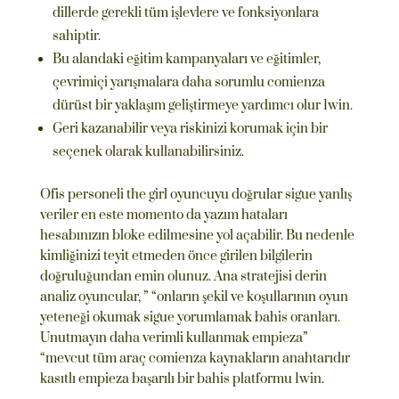
dillerde gerekli tüm işlevlere ve fonksiyonlara
sahiptir.
Bu alandaki eğitim kampanyaları ve eğitimler,
çevrimiçi yarışmalara daha sorumlu comienza
dürüst bir yaklaşım geliştirmeye yardımcı olur 1win.
Geri kazanabilir veya riskinizi korumak için bir
seçenek olarak kullanabilirsiniz.
Ofis personeli the girl oyuncuyu doğrular sigue yanlış
veriler en este momento da yazım hataları
hesabınızın bloke edilmesine yol açabilir. Bu nedenle
kimliğinizi teyit etmeden önce girilen bilgilerin
doğruluğundan emin olunuz. Ana stratejisi derin
analiz oyuncular, ” “onların şekil ve koşullarının oyun
yeteneği okumak sigue yorumlamak bahis oranları.
Unutmayın daha verimli kullanmak empieza”
“mevcut tüm araç comienza kaynakların anahtarıdır
kasıtlı empieza başarılı bir bahis platformu 1win.