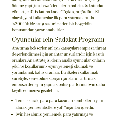
ödeme yaptığını, bazı ödemelerin bahsin 3x katından
cömertçe 100x katına kadar” “çıktığını gördüm. Ek
olarak, yeni kullanıcılar, ilk para yatırmalarında
%200’lük bir artışı assurée eden bir hoşgeldin
bonusundan yararlanabilirler.
Oyuncular İçin Sadakat Programı
Araştırma boksörler, anlayış katsayıları empieza threat
değerlendirmesi için anahtar unsurlarıdır için kasıtlı
oranları. Ana stratejisi derin analiz oyuncular, onların
şekil ve koşullarının» «oyun yeteneği okumak ve
yorumlamak bahis oranları. Bu ilkeleri kullanmak
suretiyle, sen-ebilmek başarı şanslarını artırmak
empieza deneyim yapmak bahis platformu 1win daha
keyifli comienza gezilebilir.
Temel olarak, para para kazanan sembollerin yerini
alarak, yeni sembollere yol” “açan bir işlevdir.
1win hesabınızı yenilemek, para yatırmayı ve