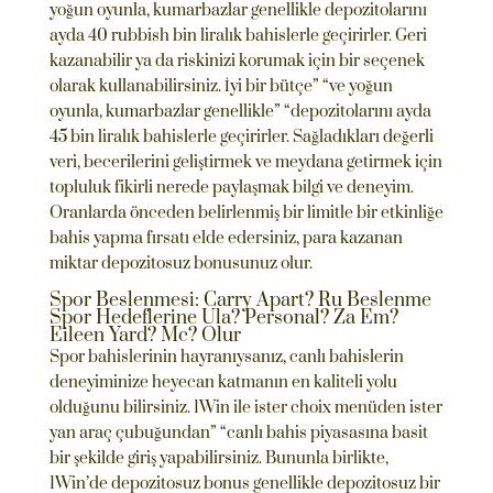
yoğun oyunla, kumarbazlar genellikle depozitolarını
ayda 40 rubbish bin liralık bahislerle geçirirler. Geri
kazanabilir ya da riskinizi korumak için bir seçenek
olarak kullanabilirsiniz. İyi bir bütçe” “ve yoğun
oyunla, kumarbazlar genellikle” “depozitolarını ayda
45 bin liralık bahislerle geçirirler. Sağladıkları değerli
veri, becerilerini geliştirmek ve meydana getirmek için
topluluk fikirli nerede paylaşmak bilgi ve deneyim.
Oranlarda önceden belirlenmiş bir limitle bir etkinliğe
bahis yapma fırsatı elde edersiniz, para kazanan
miktar depozitosuz bonusunuz olur.
Spor Beslenmesi: Carry Apart? Ru Beslenme
Spor Hedeflerine Ula? Personal? Za Em?
Eileen Yard? Mc? Olur
Spor bahislerinin hayranıysanız, canlı bahislerin
deneyiminize heyecan katmanın en kaliteli yolu
olduğunu bilirsiniz. 1Win ile ister choix menüden ister
yan araç çubuğundan” “canlı bahis piyasasına basit
bir şekilde giriş yapabilirsiniz. Bununla birlikte,
1Win’de depozitosuz bonus genellikle depozitosuz bir