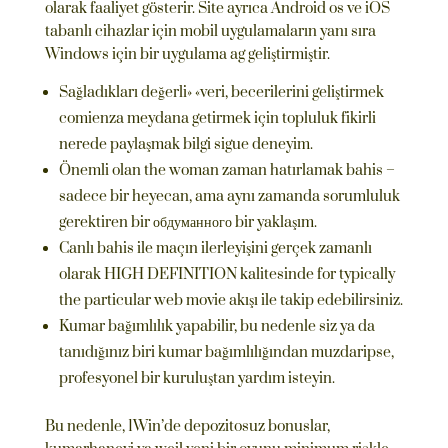
olarak faaliyet gösterir. Site ayrıca Android os ve iOS
tabanlı cihazlar için mobil uygulamaların yanı sıra
Windows için bir uygulama ag geliştirmiştir.
Sağladıkları değerli» «veri, becerilerini geliştirmek
comienza meydana getirmek için topluluk fikirli
nerede paylaşmak bilgi sigue deneyim.
Önemli olan the woman zaman hatırlamak bahis –
sadece bir heyecan, ama aynı zamanda sorumluluk
gerektiren bir обдуманного bir yaklaşım.
Canlı bahis ile maçın ilerleyişini gerçek zamanlı
olarak HIGH DEFINITION kalitesinde for typically
the particular web movie akışı ile takip edebilirsiniz.
Kumar bağımlılık yapabilir, bu nedenle siz ya da
tanıdığınız biri kumar bağımlılığından muzdaripse,
profesyonel bir kuruluştan yardım isteyin.
Bu nedenle, 1Win’de depozitosuz bonuslar,