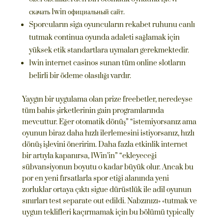
скачать 1win официальный сайт.
Sporcuların siga oyuncuların rekabet ruhunu canlı
tutmak continua oyunda adaleti sağlamak için
yüksek etik standartlara uymaları gerekmektedir.
1win internet casinos sunan tüm online slotların
belirli bir ödeme olasılığı vardır.
Yaygın bir uygulama olan prize freebetler, neredeyse
tüm bahis şirketlerinin gain programlarında
mevcuttur. Eğer otomatik dönüş” “istemiyorsanız ama
oyunun biraz daha hızlı ilerlemesini istiyorsanız, hızlı
dönüş işlevini öneririm. Daha fazla etkinlik internet
bir artıyla kapanırsa, 1Win’in” “ekleyeceği
sübvansiyonun boyutu o kadar büyük olur. Ancak bu
por en yeni fırsatlarla spor etiği alanında yeni
zorluklar ortaya çıktı sigue dürüstlük ile adil oyunun
sınırları test separate out edildi. Nabzınızı» «tutmak ve
uygun teklifleri kaçırmamak için bu bölümü typically