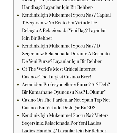
Handbag? Layanlar Için Bir Rehber»
Kendiniz Için Mükemmel Sporu Nas? Capital
T Seçersiniz: No Recto Em Virtude De
Relação À Relacionada Yeni Bag? Layanlar
Için Bir Rehber
Kendiniz Için Mükemmel Sporu Nas? D
Seçersiniz: Relacionada Durante A Respeito
De Yeni Purse? Layanlar Için Bir Rehber
Of The World’s Most Critical Internet
Casinos: The Largest Casinos Ever!
Acemiden Profesyonellere: Purse? Ar? Deb?
Bir Kumarhane Oyuncusu Nas? L Olunur”
Casino On The Particular Net Spain Top Net
Casinos Em Virtude De Jugar En 202
Kendiniz Için Mükemmel Sporu Na? Meters
Seçersiniz: Relacionada Por Yeni Ladies
Ladies Handbag? Layanlar Için Bir Rehber