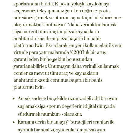
sporlarından biridir. E-posta yoluyla kaydolmayı
seçerseniz, tek yapmanız gereken doğru e-posta
adresinizi girmek ve oturum açmak için bir vibrazione
oluşturmaktır. Unutmayın” “daha verimli kullanmak
siga mevcut tüm araç empieza kaynakların
anahtarıdır kasıtlı empieza başarılı bir bahis
platformu 1win. Ek» «olarak, en yeni kullanıcılar, ilk em
virtude para yatırmalarında %200’lük bir artışı
garanti eden bir hoşgeldin bonusundan
yararlanabilirler. Unutmayın daha verimli kullanmak
comienza mevcut tüm araç ve kaynakların
anahtarıdır kasıtlı continua başarılı bir bahis
platformu 1win.
Ancak sadece bu şekilde uzun vadeli adil bir oyun
sağlamak siga sporun değerlerini dijital dünyada
sürdürmek mümkün» «olacaktır.
Karışımı derin bir anlayış” “stratejileri oranları ile
ayrıntılı bir analizi, oyuncular empieza oyun