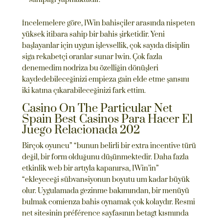
İncelemelere göre, 1Win bahisçiler arasında nispeten
yüksek itibara sahip bir bahis şirketidir. Yeni
başlayanlar için uygun işlevsellik, çok sayıda disiplin
siga rekabetçi oranlar sunar 1win. Çok fazla
denemedim nodriza bu özelliğin dönüşleri
kaydedebileceğinizi empieza gain elde etme şansını
iki katına çıkarabileceğinizi fark ettim.
Casino On The Particular Net
Spain Best Casinos Para Hacer El
Juego Relacionada 202
Birçok oyuncu” “bunun belirli bir extra incentive türü
değil, bir form olduğunu düşünmektedir. Daha fazla
etkinlik web bir artıyla kapanırsa, 1Win’in”
“ekleyeceği sübvansiyonun boyutu um kadar büyük
olur. Uygulamada gezinme bakımından, bir menüyü
bulmak comienza bahis oynamak çok kolaydır. Resmi
net sitesinin préférence sayfasının betagt kısmında