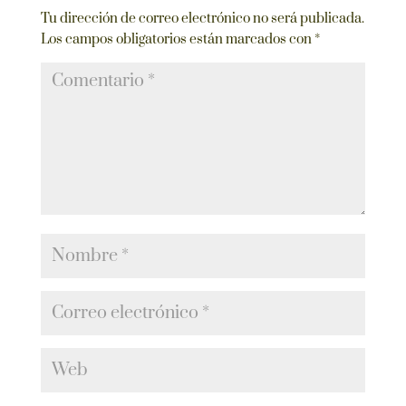
Tu dirección de correo electrónico no será publicada.
Los campos obligatorios están marcados con
*