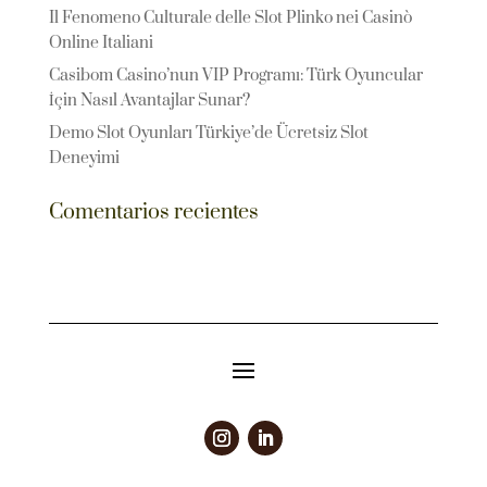
Il Fenomeno Culturale delle Slot Plinko nei Casinò
Online Italiani
Casibom Casino’nun VIP Programı: Türk Oyuncular
İçin Nasıl Avantajlar Sunar?
Demo Slot Oyunları Türkiye’de Ücretsiz Slot
Deneyimi
Comentarios recientes