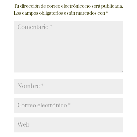
Tu dirección de correo electrónico no será publicada.
Los campos obligatorios están marcados con
*